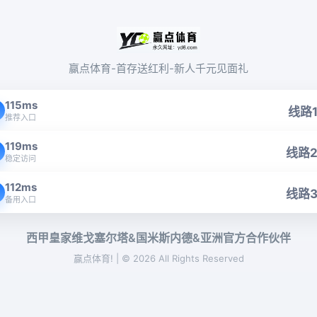
赢点体育-首存送红利-新人千元见面礼
115ms
线路
推荐入口
119ms
线路
稳定访问
112ms
线路
备用入口
西甲皇家维戈塞尔塔&国米斯内德&亚洲官方合作伙伴
赢点体育! | © 2026 All Rights Reserved